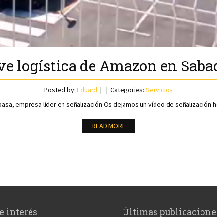
e logística de Amazon en Saba
Posted by:
Eduard
Categories:
Servicios
sa, empresa líder en señalización Os dejamos un vídeo de señalización hor
READ MORE
e interés
Últimas publicacione