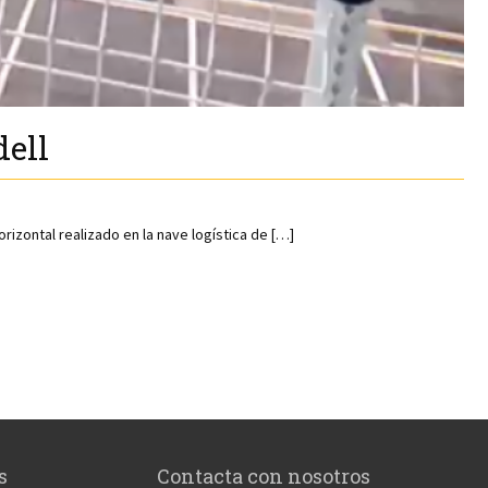
dell
izontal realizado en la nave logística de […]
s
Contacta con nosotros