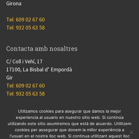
Girona
Tel: 609 02 67 60
Tel: 932 05 63 58
Contacta amb nosaltres
C/ Coll i Vehí, 17
17100, La Bisbal d’ Empordà
Gir
Tel: 609 02 67 60
Tel: 932 05 63 58
Utilizamos cookies para asegurar que damos la mejor
experiencia al usuario en nuestro sitio web. Si continúa
Nosotros
Proyectos
Blog
Contacto
utilizando este sitio asumiremos que está de acuerdo. Utilitzem
Cookies
cookies per assegurar que donem la millor experiència a
l'usuari en el nostre lloc web. Si continua utilitzant aquest lloc