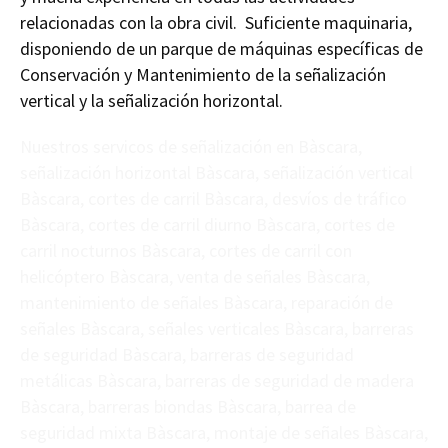
relacionadas con la obra civil. Suficiente maquinaria,
disponiendo de un parque de máquinas específicas de
Conservación y Mantenimiento de la señalización
vertical y la señalización horizontal.
Nuestros servicos de señalización en Bàscara,
señalización horizontal Bàscara, señalización vertical
Bàscara, cortes de carril Bàscara, desvíos de tráfico
Bàscara, cortes de carril diurno Bàscara, cortes de
carril nocturnos Bàscara, cortes de carril con
helicóptero Bàscara, venta de señales Bàscara,
mantenimiento de señales Bàscara, reparación de
señales Bàscara, señales verticales Bàscara, barreras
de seguridad Bàscara, barreras de seguridad
metálicas Bàscara, barreras de seguridad de madera
Bàscara, barreras biondas Bàscara, barrea de
seguridad mixta Bàscara, montaje de señales Bàscara,