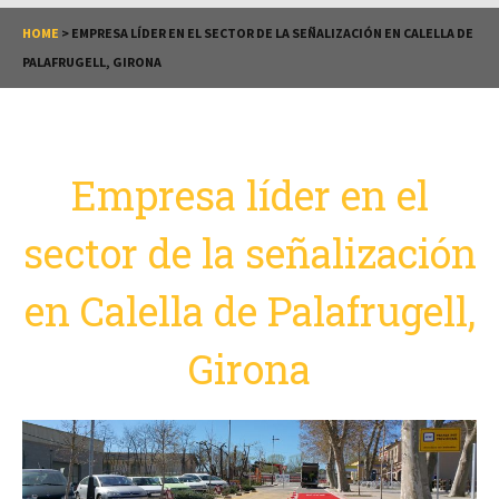
HOME
>
EMPRESA LÍDER EN EL SECTOR DE LA SEÑALIZACIÓN EN CALELLA DE
PALAFRUGELL, GIRONA
Empresa líder en el
sector de la señalización
en Calella de Palafrugell,
Girona