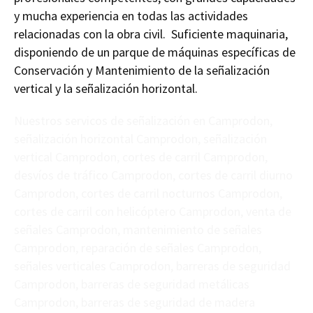
y mucha experiencia en todas las actividades
relacionadas con la obra civil. Suficiente maquinaria,
disponiendo de un parque de máquinas específicas de
Conservación y Mantenimiento de la señalización
vertical y la señalización horizontal.
Nuestros servicos de señalización en Camprodon,
señalización horizontal Camprodon, señalización
vertical Camprodon, cortes de carril Camprodon,
desvíos de tráfico Camprodon, cortes de carril diurno
Camprodon, cortes de carril nocturnos Camprodon,
cortes de carril con helicóptero Camprodon, venta de
señales Camprodon, mantenimiento de señales
Camprodon, reparación de señales Camprodon,
señales verticales Camprodon, barreras de seguridad
Camprodon, barreras de seguridad metálicas
Camprodon, barreras de seguridad de madera