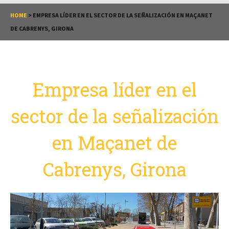
HOME
>
EMPRESA LÍDER EN EL SECTOR DE LA SEÑALIZACIÓN EN MAÇANET
DE CABRENYS, GIRONA
Empresa líder en el
sector de la señalización
en Maçanet de
Cabrenys, Girona