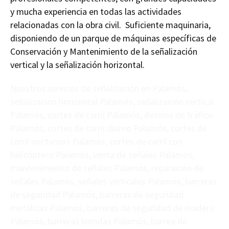
y mucha experiencia en todas las actividades
relacionadas con la obra civil. Suficiente maquinaria,
disponiendo de un parque de máquinas específicas de
Conservación y Mantenimiento de la señalización
vertical y la señalización horizontal.
Nuestros servicos de señalización en Palamós,
señalización horizontal Palamós, señalización vertical
Palamós, cortes de carril Palamós, desvíos de tráfico
Palamós, cortes de carril diurno Palamós, cortes de
carril nocturnos Palamós, cortes de carril con
helicóptero Palamós, venta de señales Palamós,
mantenimiento de señales Palamós, reparación de
señales Palamós, señales verticales Palamós, barreras
de seguridad Palamós, barreras de seguridad
metálicas Palamós, barreras de seguridad de madera
Palamós, barreras biondas Palamós, barrea de