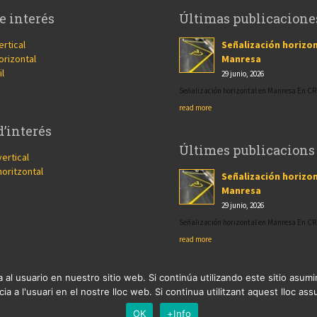
e interés
Últimas publicacione
ertical
Señalización horizon
orizontal
Manresa
il
29 junio, 2026
Señalización horizontal en Manresa En 
read more
d’interés
Últimes publicacions
vertical
horitzontal
Señalización horizon
Manresa
29 junio, 2026
Señalización horizontal en Manresa En 
read more
 al usuario en nuestro sitio web. Si continúa utilizando este sitio asu
ia a l'usuari en el nostre lloc web. Si continua utilitzant aquest lloc a
OK
+Info