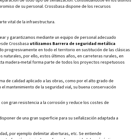
eparación de todo tipo de señalización. Consolidándose en los últimos
ompromiso de su personal. Crossbasa dispone de los recursos
 vital de la infraestructura.
emplear y garantizamos mediante un equipo de personal adecuado
 Desde Crossbasa
utilizamos Barrera de seguridad metálica
 progresivamente en todo el territorio en sustitución de las clásicas
 naturales, por ello, estos últimos años, en carreteras rurales, en
 mixta madera-metal forma parte de todos los proyectos respetuosos
ma de calidad aplicado a las obras, como por el alto grado de
n el mantenimiento de la seguridad vial, su buena conservación
 con gran resistencia a la corrosión y reduce los costes de
disponer de una gran superficie para su señalización adaptada a
dad, por ejemplo delimitar aberturas, etc. Se entiende