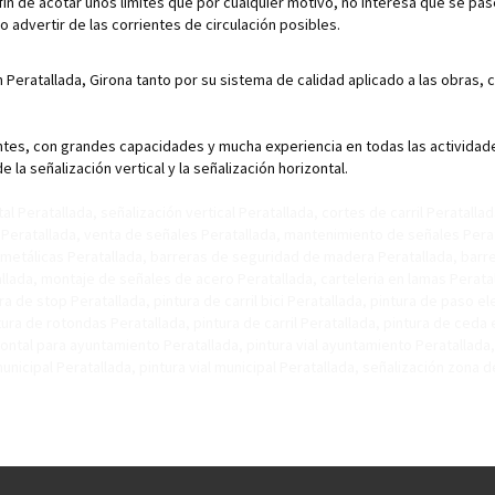
 fin de acotar unos límites que por cualquier motivo, no interesa que se pas
 advertir de las corrientes de circulación posibles.
 Peratallada, Girona tanto por su sistema de calidad aplicado a las obras,
es, con grandes capacidades y mucha experiencia en todas las actividades 
a señalización vertical y la señalización horizontal.
 Peratallada, señalización vertical Peratallada, cortes de carril Peratallad
o Peratallada, venta de señales Peratallada, mantenimiento de señales Pera
 metálicas Peratallada, barreras de seguridad de madera Peratallada, barre
lada, montaje de señales de acero Peratallada, carteleria en lamas Perata
ra de stop Peratallada, pintura de carril bici Peratallada, pintura de paso 
ura de rotondas Peratallada, pintura de carril Peratallada, pintura de ceda
horizontal para ayuntamiento Peratallada, pintura vial ayuntamiento Peratalla
nicipal Peratallada, pintura vial municipal Peratallada, señalización zona d