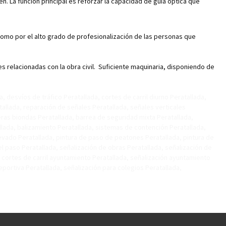
en. La función principal es reforzar la capacidad de guía óptica que
 como por el alto grado de profesionalización de las personas que
relacionadas con la obra civil. Suficiente maquinaria, disponiendo de
a, desvíos de tráfico Peratallada, cortes de carril diurno Peratallada,
tallada, reparación de señales Peratallada, señales verticales
ras biondas Peratallada, barrea de seguridad mixta Peratallada,
llada, balizamiento Peratallada, sistemas de contención Peratallada,
elevado Peratallada, pintura de paso de peatones Peratallada, pintura de
 el paso Peratallada, señalización de obras Peratallada, señalización de
da, cortes de carril ayuntamiento Peratallada, señalización ayuntamiento
eportiva Peratallada, señalización para colegios Peratallada,