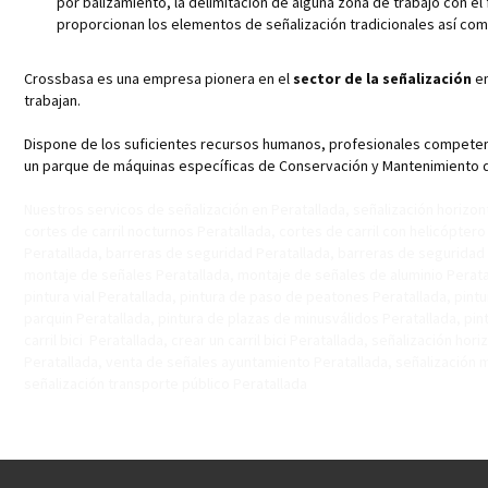
por
balizamiento
, la delimitación de alguna zona de trabajo con el
proporcionan los elementos de señalización tradicionales así como
Crossbasa es una empresa pionera en el
sector de la señalización
en
trabajan.
Dispone de los suficientes recursos humanos, profesionales competent
un parque de máquinas específicas de Conservación y Mantenimiento de l
Nuestros servicos de señalización en Peratallada, señalización horizontal
cortes de carril nocturnos Peratallada, cortes de carril con helicópter
Peratallada, barreras de seguridad Peratallada, barreras de seguridad
montaje de señales Peratallada, montaje de señales de aluminio Peratal
pintura vial Peratallada, pintura de paso de peatones Peratallada, pintu
parquin Peratallada, pintura de plazas de minusválidos Peratallada, pint
carril bici Peratallada, crear un carril bici Peratallada, señalización 
Peratallada, venta de señales ayuntamiento Peratallada, señalización mu
señalización transporte público Peratallada