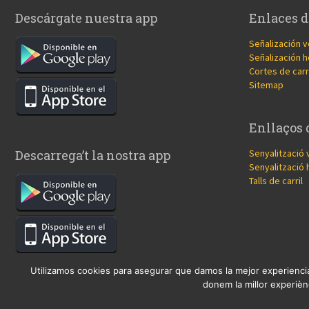
Descárgate nuestra app
Enlaces d
Señalización v
Señalización h
Cortes de carr
Sitemap
Enllaços 
Senyalització 
Descarrega’t la nostra app
Senyalització 
Talls de carril
Utilizamos cookies para asegurar que damos la mejor experiencia
donem la millor experiènc
© 2017 Copyright, diseño
Guia33 SL
, grupo
Sinergia Empresarial
.