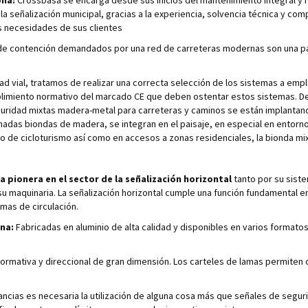
ona:
Crossbasa se encarga desde sus inicios del mantenimiento integral y r
la señalización municipal, gracias a la experiencia, solvencia técnica y c
as necesidades de sus clientes
e contención demandados por una red de carreteras modernas son una parte
idad vial, tratamos de realizar una correcta selección de los sistemas a 
umplimiento normativo del marcado CE que deben ostentar estos sistemas.
guridad mixtas madera-metal para carreteras y caminos se están implantando
adas biondas de madera, se integran en el paisaje, en especial en entornos
es o de cicloturismo así como en accesos a zonas residenciales, la bionda
 pionera en el sector de la señalización horizontal
tanto por su siste
su maquinaria. La señalización horizontal cumple una función fundamental e
as de circulación.
na:
Fabricadas en aluminio de alta calidad y disponibles en varios formatos
formativa y direccional de gran dimensión. Los carteles de lamas permiten 
ncias es necesaria la utilización de alguna cosa más que señales de seguri