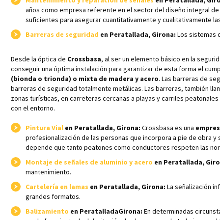
Mantenimiento y reparación de señales
en Peratallada, Gir
años como empresa referente en el sector del diseño integral de 
suficientes para asegurar cuantitativamente y cualitativamente l
Barreras de seguridad
en Peratallada, Girona:
Los sistemas d
Desde la óptica de
Crossbasa
, al ser un elemento básico en la segur
conseguir una óptima instalación para garantizar de esta forma el c
(bionda o trionda) o mixta de madera y acero
. Las barreras de se
barreras de seguridad totalmente metálicas. Las barreras, también llam
zonas turísticas, en carreteras cercanas a playas y carriles peatonal
con el entorno.
Pintura Vial
en Peratallada, Girona:
Crossbasa es una
empresa
profesionalización de las personas que incorpora a pie de obra y 
depende que tanto peatones como conductores respeten las norm
Montaje de señales de aluminio y acero
en Peratallada, Giro
mantenimiento.
Cartelería en lamas
en Peratallada, Girona:
La señalización in
grandes formatos.
Balizamiento
en PeratalladaGirona:
En determinadas circunsta