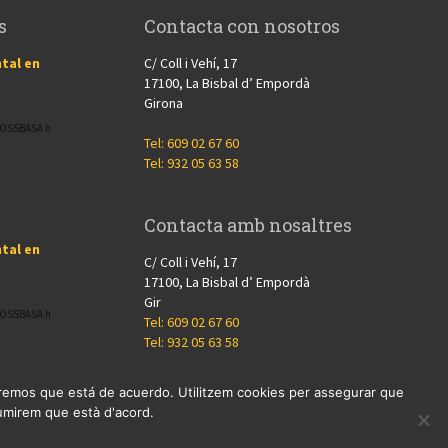
s
Contacta con nosotros
tal en
C/ Coll i Vehí, 17
17100, La Bisbal d’ Empordà
Girona
CROSSBASA h
Tel: 609 02 67 60
Tel: 932 05 63 58
Contacta amb nosaltres
tal en
C/ Coll i Vehí, 17
17100, La Bisbal d’ Empordà
Gir
CROSSBASA h
Tel: 609 02 67 60
Tel: 932 05 63 58
miremos que está de acuerdo. Utilitzem cookies per assegurar que
ssumirem que està d'acord.
Nosotros
Proyectos
Blog
Contacto
Cookies