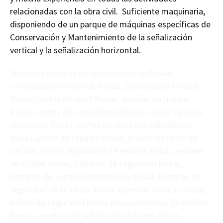
relacionadas con la obra civil. Suficiente maquinaria,
disponiendo de un parque de máquinas específicas de
Conservación y Mantenimiento de la señalización
vertical y la señalización horizontal.
Nuestros servicos de señalización en Rosas,
señalización horizontal Rosas, señalización vertical
Rosas, cortes de carril Rosas, desvíos de tráfico
Rosas, cortes de carril diurno Rosas, cortes de carril
nocturnos Rosas, cortes de carril con helicóptero
Rosas, venta de señales Rosas, mantenimiento de
señales Rosas, reparación de señales Rosas, señales
verticales Rosas, barreras de seguridad Rosas,
barreras de seguridad metálicas Rosas, barreras de
seguridad de madera Rosas, barreras biondas Rosas,
barrea de seguridad mixta Rosas, montaje de señales
Rosas, montaje de señales de aluminio Rosas,