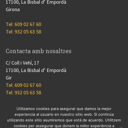
17100, La Bisbal d’ Empordà
Girona
Tel: 609 02 67 60
Tel: 932 05 63 58
Contacta amb nosaltres
C/ Coll i Vehí, 17
17100, La Bisbal d’ Empordà
Gir
Tel: 609 02 67 60
Tel: 932 05 63 58
Utilizamos cookies para asegurar que damos la mejor
experiencia al usuario en nuestro sitio web. Si continúa
Nosotros
Proyectos
Blog
Contacto
utilizando este sitio asumiremos que está de acuerdo. Utilitzem
Cookies
cookies per assegurar que donem la millor experiència a