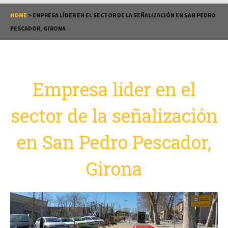
HOME
>
EMPRESA LÍDER EN EL SECTOR DE LA SEÑALIZACIÓN EN SAN PEDRO
PESCADOR, GIRONA
Empresa líder en el
sector de la señalización
en San Pedro Pescador,
Girona