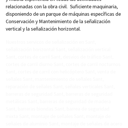
relacionadas con la obra civil. Suficiente maquinaria,
disponiendo de un parque de máquinas específicas de
Conservación y Mantenimiento de la señalización
vertical y la señalización horizontal.
Nuestros servicos de señalización en Sant,
señalización horizontal Sant, señalización vertical
Sant, cortes de carril Sant, desvíos de tráfico Sant,
cortes de carril diurno Sant, cortes de carril nocturnos
Sant, cortes de carril con helicóptero Sant, venta de
señales Sant, mantenimiento de señales Sant,
reparación de señales Sant, señales verticales Sant,
barreras de seguridad Sant, barreras de seguridad
metálicas Sant, barreras de seguridad de madera
Sant, barreras biondas Sant, barrea de seguridad
mixta Sant, montaje de señales Sant, montaje de
señales de aluminio Sant, montaje de señales de acero