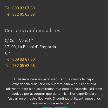
Tel: 609 02 67 60
Tel: 932 05 63 58
Contacta amb nosaltres
C/ Coll i Vehí, 17
17100, La Bisbal d’ Empordà
Gir
Tel: 609 02 67 60
Tel: 932 05 63 58
Utilizamos cookies para asegurar que damos la mejor
experiencia al usuario en nuestro sitio web. Si continúa
Nosotros
Proyectos
Blog
Contacto
utilizando este sitio asumiremos que está de acuerdo. Utilitzem
Cookies
cookies per assegurar que donem la millor experiència a
l'usuari en el nostre lloc web. Si continua utilitzant aquest lloc
© 2017 Copyright, diseño
Guia33 SL
, grupo
Sinergia
assumirem que està d'acord.