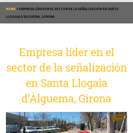
HOME
>
EMPRESA LÍDER EN EL SECTOR DE LA SEÑALIZACIÓN EN SANTA
LLOGAIA D’ÀLGUEMA, GIRONA
Empresa líder en el
sector de la señalización
en Santa Llogaia
d’Àlguema, Girona