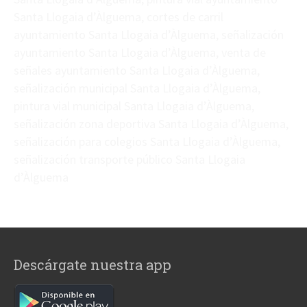
Santa Llogaia d’Àlguema, cortes de carril
ayuntamiento Santa Llogaia d’Àlguema, señalización
ayuntamiento Santa Llogaia d’Àlguema, venta de
señales ayuntamiento Santa Llogaia d’Àlguema,
señalización municipal Santa Llogaia d’Àlguema,
pintura vial municipal Santa Llogaia d’Àlguema,
señalización zona deportiva Santa Llogaia d’Àlguema,
señalización para colegios Santa Llogaia d’Àlguema,
señalización transporte público Santa Llogaia
d’Àlguema
Descárgate nuestra app