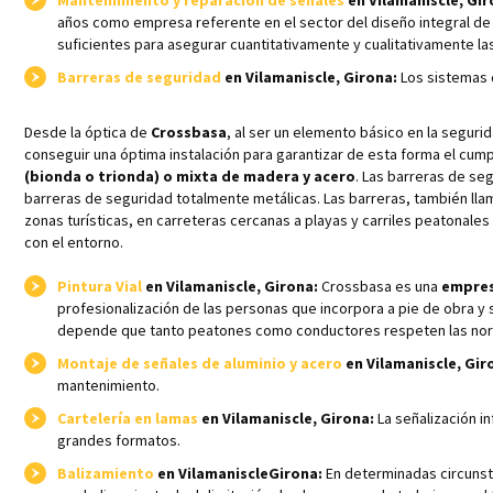
Mantenimiento y reparación de señales
en Vilamaniscle, Gir
años como empresa referente en el sector del diseño integral de 
suficientes para asegurar cuantitativamente y cualitativamente l
Barreras de seguridad
en Vilamaniscle, Girona:
Los sistemas 
Desde la óptica de
Crossbasa
, al ser un elemento básico en la segur
conseguir una óptima instalación para garantizar de esta forma el c
(bionda o trionda) o mixta de madera y acero
. Las barreras de se
barreras de seguridad totalmente metálicas. Las barreras, también llam
zonas turísticas, en carreteras cercanas a playas y carriles peatonal
con el entorno.
Pintura Vial
en Vilamaniscle, Girona:
Crossbasa es una
empresa
profesionalización de las personas que incorpora a pie de obra y 
depende que tanto peatones como conductores respeten las norm
Montaje de señales de aluminio y acero
en Vilamaniscle, Gir
mantenimiento.
Cartelería en lamas
en Vilamaniscle, Girona:
La señalización i
grandes formatos.
Balizamiento
en VilamaniscleGirona:
En determinadas circunsta