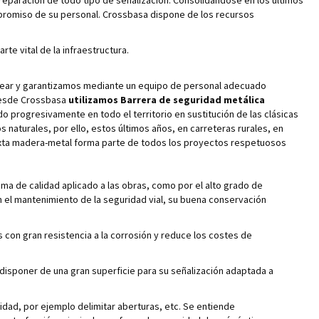
reparación de todo tipo de señalización. Consolidándose en los últimos
ompromiso de su personal. Crossbasa dispone de los recursos
e vital de la infraestructura.
emplear y garantizamos mediante un equipo de personal adecuado
 Desde Crossbasa
utilizamos Barrera de seguridad metálica
 progresivamente en todo el territorio en sustitución de las clásicas
 naturales, por ello, estos últimos años, en carreteras rurales, en
 mixta madera-metal forma parte de todos los proyectos respetuosos
ema de calidad aplicado a las obras, como por el alto grado de
n el mantenimiento de la seguridad vial, su buena conservación
s con gran resistencia a la corrosión y reduce los costes de
 disponer de una gran superficie para su señalización adaptada a
idad, por ejemplo delimitar aberturas, etc. Se entiende