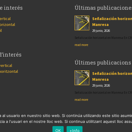
e interés
Últimas publicacione
ertical
Señalización horizon
orizontal
Manresa
il
29 junio, 2026
Señalización horizontal en Manresa En 
read more
d’interés
Últimes publicacions
vertical
horitzontal
Señalización horizon
Manresa
29 junio, 2026
Señalización horizontal en Manresa En 
read more
 al usuario en nuestro sitio web. Si continúa utilizando este sitio asu
ia a l'usuari en el nostre lloc web. Si continua utilitzant aquest lloc a
OK
+Info