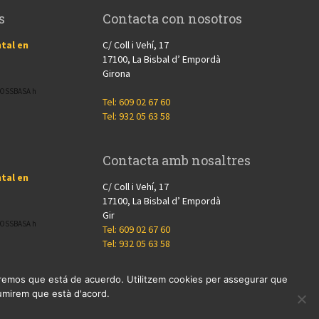
s
Contacta con nosotros
tal en
C/ Coll i Vehí, 17
17100, La Bisbal d’ Empordà
Girona
CROSSBASA h
Tel: 609 02 67 60
Tel: 932 05 63 58
Contacta amb nosaltres
tal en
C/ Coll i Vehí, 17
17100, La Bisbal d’ Empordà
Gir
CROSSBASA h
Tel: 609 02 67 60
Tel: 932 05 63 58
miremos que está de acuerdo. Utilitzem cookies per assegurar que
ssumirem que està d'acord.
Nosotros
Proyectos
Blog
Contacto
Cookies