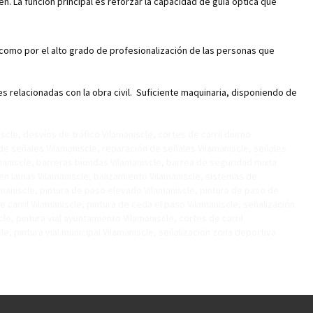
en. La función principal es reforzar la capacidad de guía óptica que
, como por el alto grado de profesionalización de las personas que
relacionadas con la obra civil. Suficiente maquinaria, disponiendo de
scle, desvíos de tráfico Vilamaniscle, cortes de carril diurno
 de señales Vilamaniscle, reparación de señales Vilamaniscle, señales
maniscle, barreras biondas Vilamaniscle, barrea de seguridad mixta
 en lamas Vilamaniscle, balizamiento Vilamaniscle, sistemas de
ilamaniscle, pintura de paso elevado Vilamaniscle, pintura de paso de
 carril Vilamaniscle, pintura de ceda el paso Vilamaniscle, señalización
cle, pintura vial ayuntamiento Vilamaniscle, cortes de carril
, pintura vial municipal Vilamaniscle, señalización zona deportiva