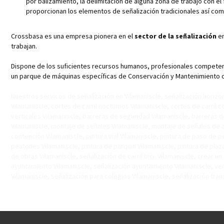
por
balizamiento
, la delimitación de alguna zona de trabajo con el
proporcionan los elementos de señalización tradicionales así como
Crossbasa es una empresa pionera en el
sector de la señalización
en
trabajan.
Dispone de los suficientes recursos humanos, profesionales competent
un parque de máquinas específicas de Conservación y Mantenimiento de l
Nuestros servicos de señalización en Vilamaniscle, señalización horizonta
Vilamaniscle, cortes de carril nocturnos Vilamaniscle, cortes de carril
verticales Vilamaniscle, barreras de seguridad Vilamaniscle, barreras 
Vilamaniscle, montaje de señales Vilamaniscle, montaje de señales de a
contención Vilamaniscle, pintura vial Vilamaniscle, pintura de paso de p
peatones Vilamaniscle, pintura de parquin Vilamaniscle, pintura de plaza
de obras Vilamaniscle, señalización de carril bici Vilamaniscle, crear un
ayuntamiento Vilamaniscle, señalización ayuntamiento Vilamaniscle, vent
Vilamaniscle, señalización para colegios Vilamaniscle, señalización tra