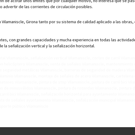
 fin de acotar unos límites que por cualquier motivo, no interesa que se pas
 advertir de las corrientes de circulación posibles.
 Vilamaniscle, Girona tanto por su sistema de calidad aplicado a las obras
es, con grandes capacidades y mucha experiencia en todas las actividades 
a señalización vertical y la señalización horizontal.
l Vilamaniscle, señalización vertical Vilamaniscle, cortes de carril Vilamani
 con helicóptero Vilamaniscle, venta de señales Vilamaniscle, mantenimiento
de seguridad metálicas Vilamaniscle, barreras de seguridad de madera Vila
luminio Vilamaniscle, montaje de señales de acero Vilamaniscle, carteleria
eatones Vilamaniscle, pintura de stop Vilamaniscle, pintura de carril bici V
s de minusválidos Vilamaniscle, pintura de rotondas Vilamaniscle, pintura de
 carril bici Vilamaniscle, señalización horizontal para ayuntamiento Vilamanis
a de señales ayuntamiento Vilamaniscle, señalización municipal Vilamaniscle
nsporte público Vilamaniscle