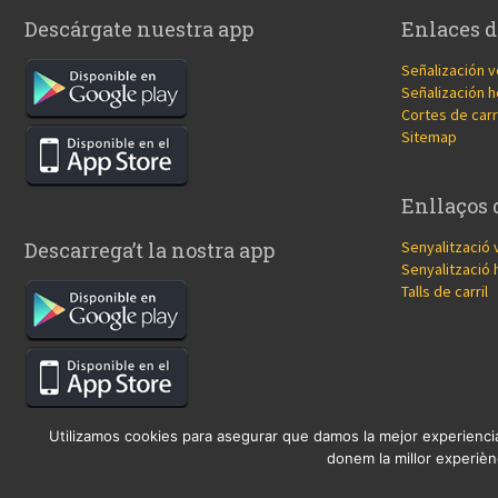
Descárgate nuestra app
Enlaces d
Señalización v
Señalización h
Cortes de carr
Sitemap
Enllaços 
Senyalització 
Descarrega’t la nostra app
Senyalització 
Talls de carril
Utilizamos cookies para asegurar que damos la mejor experiencia
donem la millor experiènc
© 2017 Copyright, diseño
Guia33 SL
, grupo
Sinergia Empresarial
.