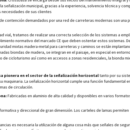
ona:
Crossbasa se encarga desde sus inicios del mantenimiento integral y 
la señalización municipal, gracias a la experiencia, solvencia técnica y c
as necesidades de sus clientes
de contención demandados por una red de carreteras modernas son una part
idad vial, tratamos de realizar una correcta selección de los sistemas a 
umplimiento normativo del marcado CE que deben ostentar estos sistemas.
guridad mixtas madera-metal para carreteras y caminos se están implantando
adas biondas de madera, se integran en el paisaje, en especial en entornos
es o de cicloturismo así como en accesos a zonas residenciales, la bionda
 pionera en el sector de la señalización horizontal
tanto por su sist
su maquinaria. La señalización horizontal cumple una función fundamental e
as de circulación.
ona:
Fabricadas en aluminio de alta calidad y disponibles en varios formato
nformativa y direccional de gran dimensión. Los carteles de lamas permiten
ncias es necesaria la utilización de alguna cosa más que señales de segur