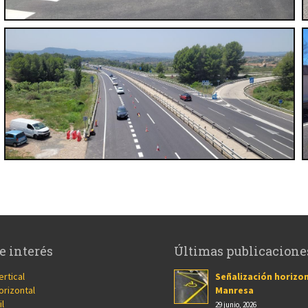
e interés
Últimas publicacione
ertical
Señalización horizon
orizontal
Manresa
il
29 junio, 2026