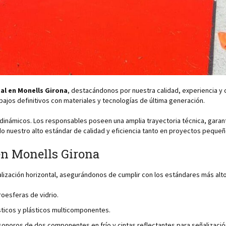
al en Monells Girona
, destacándonos por nuestra calidad, experiencia
bajos definitivos con materiales y tecnologías de última generación.
inámicos. Los responsables poseen una amplia trayectoria técnica, garanti
do nuestro alto estándar de calidad y eficiencia tanto en proyectos pequ
 en Monells Girona
ización horizontal, asegurándonos de cumplir con los estándares más altos
oesferas de vidrio.
sticos y plásticos multicomponentes.
sonoros de dos componentes en frío y cintas reflectantes para señalización