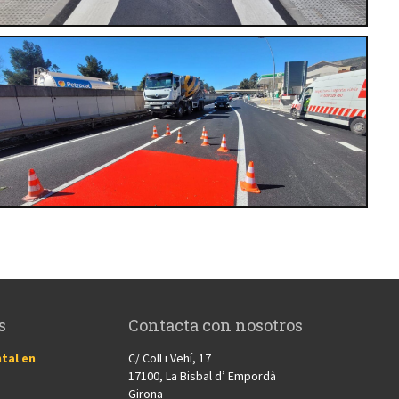
s
Contacta con nosotros
tal en
C/ Coll i Vehí, 17
17100, La Bisbal d’ Empordà
Girona