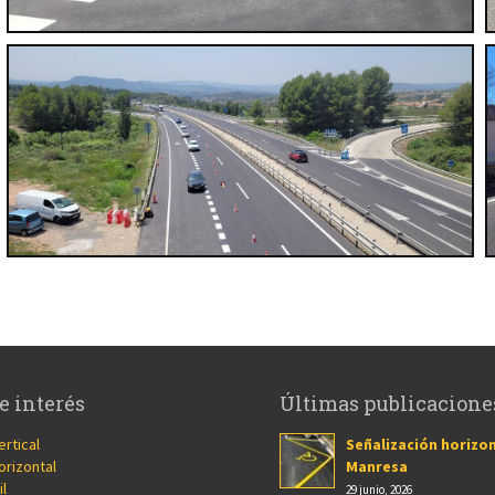
e interés
Últimas publicacione
ertical
Señalización horizon
orizontal
Manresa
il
29 junio, 2026