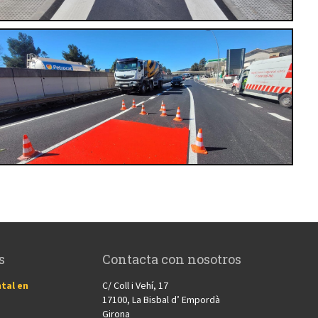
s
Contacta con nosotros
tal en
C/ Coll i Vehí, 17
17100, La Bisbal d’ Empordà
Girona