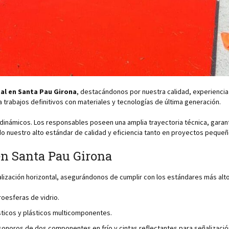
tal en Santa Pau Girona
, destacándonos por nuestra calidad, experienc
 trabajos definitivos con materiales y tecnologías de última generación.
inámicos. Los responsables poseen una amplia trayectoria técnica, garanti
do nuestro alto estándar de calidad y eficiencia tanto en proyectos pequ
 en Santa Pau Girona
ización horizontal, asegurándonos de cumplir con los estándares más altos
oesferas de vidrio.
sticos y plásticos multicomponentes.
sonoros de dos componentes en frío y cintas reflectantes para señalización