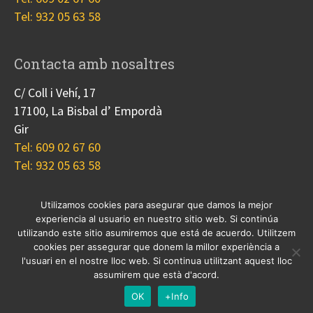
Tel: 932 05 63 58
Contacta amb nosaltres
C/ Coll i Vehí, 17
17100, La Bisbal d’ Empordà
Gir
Tel: 609 02 67 60
Tel: 932 05 63 58
Utilizamos cookies para asegurar que damos la mejor
experiencia al usuario en nuestro sitio web. Si continúa
Nosotros
Proyectos
Blog
Contacto
utilizando este sitio asumiremos que está de acuerdo. Utilitzem
Cookies
cookies per assegurar que donem la millor experiència a
l'usuari en el nostre lloc web. Si continua utilitzant aquest lloc
© 2017 Copyright, diseño
Guia33 SL
, grupo
Sinergia
assumirem que està d'acord.
Empresarial
.
OK
+Info