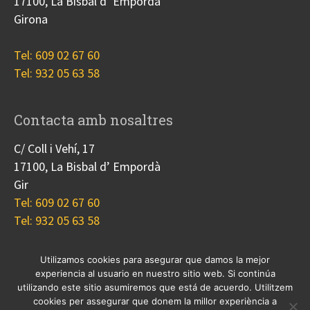
17100, La Bisbal d’ Empordà
Girona
Tel: 609 02 67 60
Tel: 932 05 63 58
Contacta amb nosaltres
C/ Coll i Vehí, 17
17100, La Bisbal d’ Empordà
Gir
Tel: 609 02 67 60
Tel: 932 05 63 58
Utilizamos cookies para asegurar que damos la mejor
experiencia al usuario en nuestro sitio web. Si continúa
Nosotros
Proyectos
Blog
Contacto
utilizando este sitio asumiremos que está de acuerdo. Utilitzem
Cookies
cookies per assegurar que donem la millor experiència a