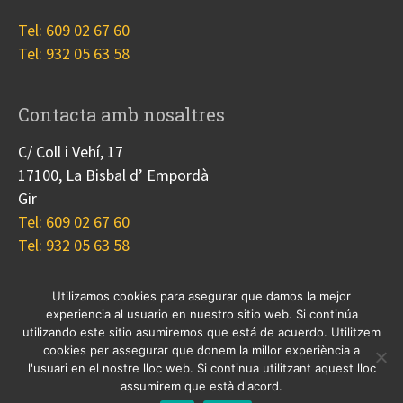
Tel: 609 02 67 60
Tel: 932 05 63 58
Contacta amb nosaltres
C/ Coll i Vehí, 17
17100, La Bisbal d’ Empordà
Gir
Tel: 609 02 67 60
Tel: 932 05 63 58
Utilizamos cookies para asegurar que damos la mejor
experiencia al usuario en nuestro sitio web. Si continúa
Nosotros
Proyectos
Blog
Contacto
utilizando este sitio asumiremos que está de acuerdo. Utilitzem
Cookies
cookies per assegurar que donem la millor experiència a
l'usuari en el nostre lloc web. Si continua utilitzant aquest lloc
© 2017 Copyright, diseño
Guia33 SL
, grupo
Sinergia
assumirem que està d'acord.