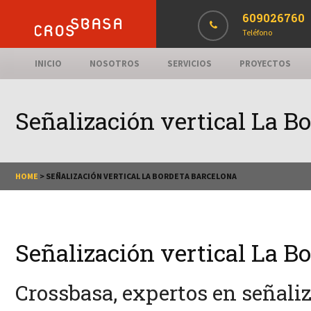
609026760
Teléfono
INICIO
NOSOTROS
SERVICIOS
PROYECTOS
Señalización vertical La B
HOME
>
SEÑALIZACIÓN VERTICAL LA BORDETA BARCELONA
Señalización vertical La B
Crossbasa, expertos en señali