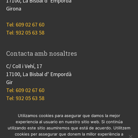
17100, La Bisbal d’ Empordà
Girona
Tel: 609 02 67 60
Tel: 932 05 63 58
Contacta amb nosaltres
C/ Coll i Vehí, 17
17100, La Bisbal d’ Empordà
Gir
Tel: 609 02 67 60
Tel: 932 05 63 58
Utilizamos cookies para asegurar que damos la mejor
experiencia al usuario en nuestro sitio web. Si continúa
Nosotros
Proyectos
Blog
Contacto
utilizando este sitio asumiremos que está de acuerdo. Utilitzem
Cookies
cookies per assegurar que donem la millor experiència a