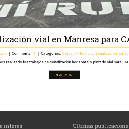
lización vial en Manresa para 
uard
Comments:
0
Categories:
Obras
,
Pintura vial
,
Señalización horizo
s realizado los trabajos de señalización horizontal y pintado vial para CAL
READ MORE
e interés
Últimas publicacione