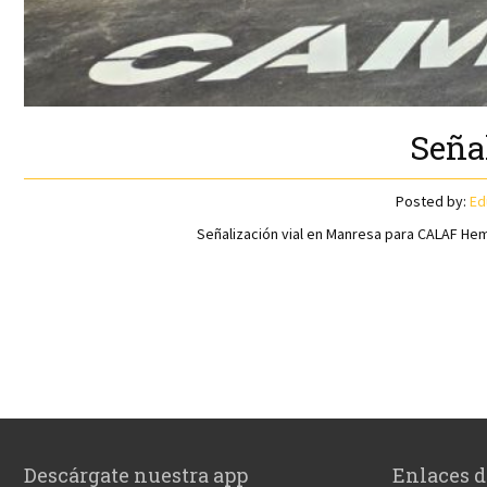
Seña
Posted by:
Ed
Señalización vial en Manresa para CALAF Hemo
Descárgate nuestra app
Enlaces d