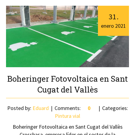
31
.
enero
2021
Boheringer Fotovoltaica en Sant
Cugat del Vallès
Posted by:
Eduard
Comments:
0
Categories:
Pintura vial
Boheringer Fotovoltaica en Sant Cugat del Vallès
Crossbasa, empresa líder en el sector de la