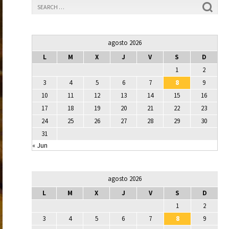
agosto 2026
L
M
X
J
V
S
D
1
2
3
4
5
6
7
8
9
10
11
12
13
14
15
16
17
18
19
20
21
22
23
24
25
26
27
28
29
30
31
« Jun
agosto 2026
L
M
X
J
V
S
D
1
2
3
4
5
6
7
8
9