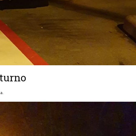
cturno
a.