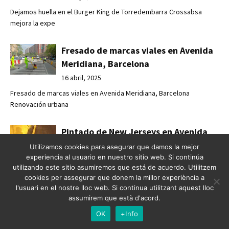
Dejamos huella en el Burger King de Torredembarra Crossabsa
mejora la expe
Fresado de marcas viales en Avenida
Meridiana, Barcelona
16 abril, 2025
Fresado de marcas viales en Avenida Meridiana, Barcelona
Renovación urbana
Pintado de New Jerseys en Avenida
Meridiana - Barcelona
Utilizamos cookies para asegurar que damos la mejor
experiencia al usuario en nuestro sitio web. Si continúa
16 abril, 2025
utilizando este sitio asumiremos que está de acuerdo. Utilitzem
Pintado de New Jerseys en Avenida Meridiana - Barcelona
cookies per assegurar que donem la millor experiència a
Seguridad vial y o
l'usuari en el nostre lloc web. Si continua utilitzant aquest lloc
assumirem que està d'acord.
Nuevo carril bici en Barcelona
OK
+Info
16 abril, 2025