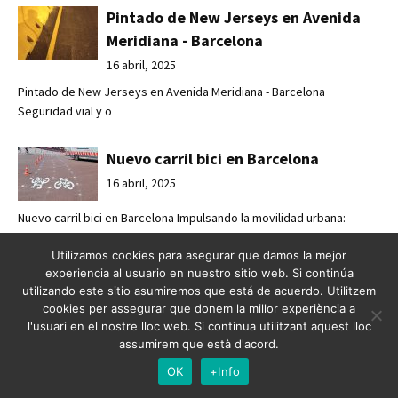
Pintado de New Jerseys en Avenida
Meridiana - Barcelona
16 abril, 2025
Pintado de New Jerseys en Avenida Meridiana - Barcelona
Seguridad vial y o
Nuevo carril bici en Barcelona
16 abril, 2025
Nuevo carril bici en Barcelona Impulsando la movilidad urbana:
Crossbasa r
Utilizamos cookies para asegurar que damos la mejor
experiencia al usuario en nuestro sitio web. Si continúa
Seguridad y accesibilidad urbana con
utilizando este sitio asumiremos que está de acuerdo. Utilitzem
Crossbasa
cookies per assegurar que donem la millor experiència a
l'usuari en el nostre lloc web. Si continua utilitzant aquest lloc
12 marzo, 2025
assumirem que està d'acord.
Pintado de paso de peatones en Badalona. Seguridad y
OK
+Info
accesibilidad urbana