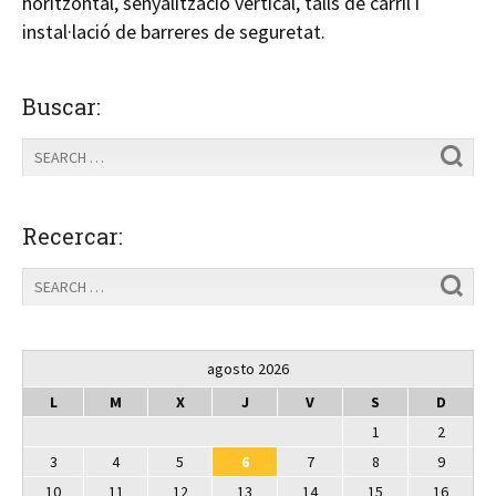
horitzontal, senyalització vertical, talls de carril i
instal·lació de barreres de seguretat.
Buscar:
Recercar:
agosto 2026
L
M
X
J
V
S
D
1
2
3
4
5
6
7
8
9
10
11
12
13
14
15
16