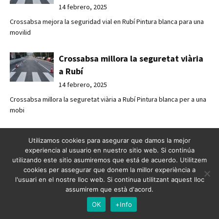
14 febrero, 2025
Crossabsa mejora la seguridad vial en Rubí Pintura blanca para una
movilid
Crossabsa millora la seguretat viària
a Rubí
14 febrero, 2025
Crossabsa millora la seguretat viària a Rubí Pintura blanca per a una
mobi
Senyalització a la terminal de creuers
Utilizamos cookies para asegurar que damos la mejor
de Barcelona
experiencia al usuario en nuestro sitio web. Si continúa
utilizando este sitio asumiremos que está de acuerdo. Utilitzem
14 febrero, 2025
cookies per assegurar que donem la millor experiència a
Senyalització a la terminal de creuers de Barcelona Senyalització
l'usuari en el nostre lloc web. Si continua utilitzant aquest lloc
vial per
assumirem que està d'acord.
OK
+Info
Señalización en la terminal de