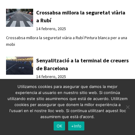
Crossabsa millora la seguretat viària
a Rubí
14 febrero, 2025
Crossabsa millora la seguretat viària a Rubí Pintura blanca per a una
mobi
Senyalització a la terminal de creuers
de Barcelona
14 febrero, 2025
Senyalització a la terminal de creuers de Barcelona Senyalització
Utilizamos cookies para asegurar que damos la mejor
vial per
experiencia al usuario en nuestro sitio web. Si continúa
utilizando este sitio asumiremos que está de acuerdo. Utilitzem
cookies per assegurar que donem la millor experiència a
Señalización en la terminal de
l'usuari en el nostre lloc web. Si continua utilitzant aquest lloc
cruceros de Barcelona
assumirem que està d'acord.
14 febrero, 2025
OK
+Info
Señalización en la terminal de cruceros de Barcelona Señalización