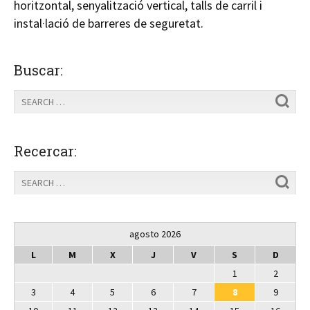
horitzontal, senyalització vertical, talls de carril i
instal·lació de barreres de seguretat.
Buscar:
Recercar:
agosto 2026
L
M
X
J
V
S
D
1
2
3
4
5
6
7
8
9