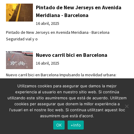
Pintado de New Jerseys en Avenida
Meridiana - Barcelona
16 abril, 2025
Pintado de New Jerseys en Avenida Meridiana - Barcelona
Seguridad vial y o
Nuevo carril bici en Barcelona
16 abril, 2025
Nuevo carril bici en Barcelona Impulsando la movilidad urbana:
Crossbasa r
Utilizamos cookies para asegurar que damos la mejor
experiencia al usuario en nuestro sitio web. Si continúa
Seguridad y accesibilidad urbana con
utilizando este sitio asumiremos que está de acuerdo. Utilitzem
cookies per assegurar que donem la millor experiència a
Crossbasa
l'usuari en el nostre lloc web. Si continua utilitzant aquest lloc
12 marzo, 2025
assumirem que està d'acord.
Pintado de paso de peatones en Badalona. Seguridad y
OK
+Info
accesibilidad urbana