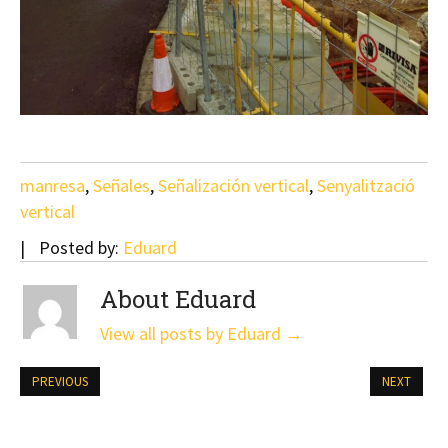
manresa
,
Señales
,
Señalización vertical
,
Senyalització
vertical
Posted by:
Eduard
About Eduard
View all posts by Eduard
→
PREVIOUS
NEXT