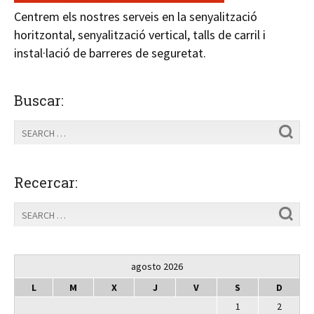
Centrem els nostres serveis en la senyalització
horitzontal, senyalització vertical, talls de carril i
instal·lació de barreres de seguretat.
Buscar:
Recercar:
agosto 2026
L
M
X
J
V
S
D
1
2