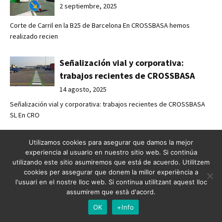
2 septiembre, 2025
Corte de Carril en la B25 de Barcelona En CROSSBASA hemos
realizado recien
Señalización vial y corporativa:
trabajos recientes de CROSSBASA
14 agosto, 2025
Señalización vial y corporativa: trabajos recientes de CROSSBASA
SL En CRO
Señalización Horizontal en Moià
Utilizamos cookies para asegurar que damos la mejor
experiencia al usuario en nuestro sitio web. Si continúa
11 agosto, 2025
utilizando este sitio asumiremos que está de acuerdo. Utilitzem
cookies per assegurar que donem la millor experiència a
Señalización horizontal en Moià En Crossbasa SL hemos llevado a
l'usuari en el nostre lloc web. Si continua utilitzant aquest lloc
cabo una n
assumirem que està d'acord.
OK
+Info
Señalización del Proyecto “Camino a