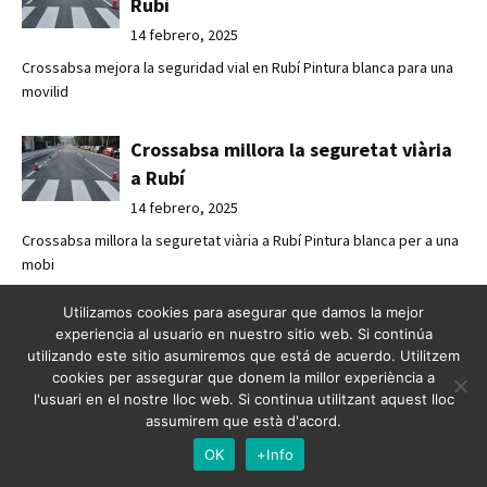
Rubí
14 febrero, 2025
Crossabsa mejora la seguridad vial en Rubí Pintura blanca para una
movilid
Crossabsa millora la seguretat viària
a Rubí
14 febrero, 2025
Crossabsa millora la seguretat viària a Rubí Pintura blanca per a una
mobi
Utilizamos cookies para asegurar que damos la mejor
Senyalització a la terminal de creuers
experiencia al usuario en nuestro sitio web. Si continúa
de Barcelona
utilizando este sitio asumiremos que está de acuerdo. Utilitzem
cookies per assegurar que donem la millor experiència a
14 febrero, 2025
l'usuari en el nostre lloc web. Si continua utilitzant aquest lloc
Senyalització a la terminal de creuers de Barcelona Senyalització
assumirem que està d'acord.
vial per
OK
+Info