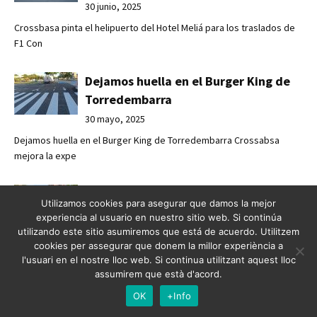
30 junio, 2025
Crossbasa pinta el helipuerto del Hotel Meliá para los traslados de
F1 Con
Dejamos huella en el Burger King de
Torredembarra
30 mayo, 2025
Dejamos huella en el Burger King de Torredembarra Crossabsa
mejora la expe
Fresado de marcas viales en Avenida
Utilizamos cookies para asegurar que damos la mejor
Meridiana, Barcelona
experiencia al usuario en nuestro sitio web. Si continúa
16 abril, 2025
utilizando este sitio asumiremos que está de acuerdo. Utilitzem
cookies per assegurar que donem la millor experiència a
Fresado de marcas viales en Avenida Meridiana, Barcelona
l'usuari en el nostre lloc web. Si continua utilitzant aquest lloc
Renovación urbana
assumirem que està d'acord.
OK
+Info
Pintado de New Jerseys en Avenida