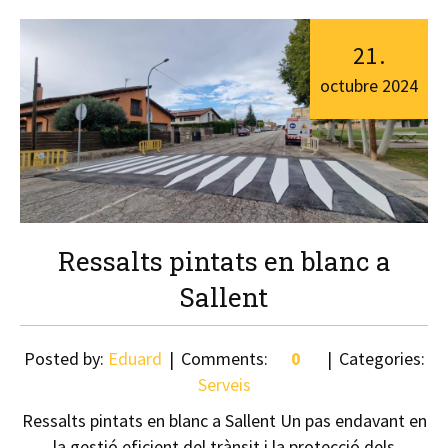
21
.
octubre
2024
Ressalts pintats en blanc a
Sallent
Posted by:
Eduard
Comments:
0
Categories:
Serveis
Ressalts pintats en blanc a Sallent Un pas endavant en
la gestió eficient del trànsit i la protecció dels