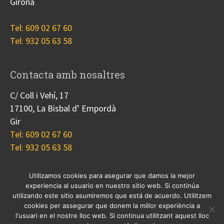
Girona
Tel: 609 02 67 60
Tel: 932 05 63 58
Contacta amb nosaltres
C/ Coll i Vehí, 17
17100, La Bisbal d’ Empordà
Gir
Tel: 609 02 67 60
Tel: 932 05 63 58
Utilizamos cookies para asegurar que damos la mejor
experiencia al usuario en nuestro sitio web. Si continúa
Nosotros
Proyectos
Blog
Contacto
utilizando este sitio asumiremos que está de acuerdo. Utilitzem
Cookies
cookies per assegurar que donem la millor experiència a
l'usuari en el nostre lloc web. Si continua utilitzant aquest lloc