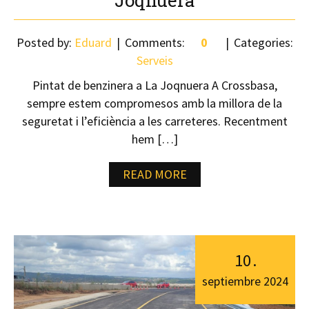
Joqnuera
Posted by:
Eduard
Comments:
0
Categories:
Serveis
Pintat de benzinera a La Joqnuera A Crossbasa,
sempre estem compromesos amb la millora de la
seguretat i l’eficiència a les carreteres. Recentment
hem […]
READ MORE
10
.
septiembre
2024