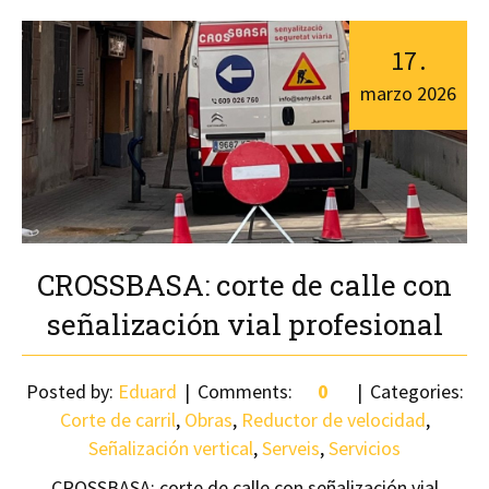
17
.
marzo
2026
CROSSBASA: corte de calle con
señalización vial profesional
Posted by:
Eduard
Comments:
0
Categories:
Corte de carril
,
Obras
,
Reductor de velocidad
,
Señalización vertical
,
Serveis
,
Servicios
CROSSBASA: corte de calle con señalización vial