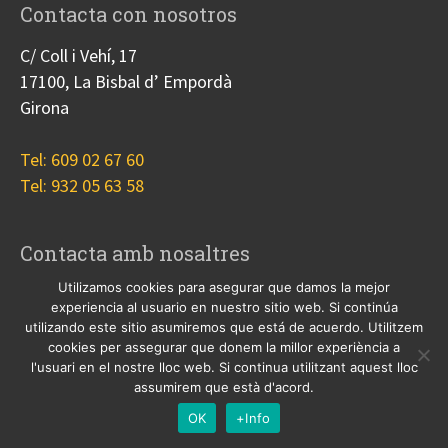
Contacta con nosotros
C/ Coll i Vehí, 17
17100, La Bisbal d’ Empordà
Girona
Tel: 609 02 67 60
Tel: 932 05 63 58
Contacta amb nosaltres
Utilizamos cookies para asegurar que damos la mejor
C/ Coll i Vehí, 17
experiencia al usuario en nuestro sitio web. Si continúa
17100, La Bisbal d’ Empordà
utilizando este sitio asumiremos que está de acuerdo. Utilitzem
Gir
cookies per assegurar que donem la millor experiència a
l'usuari en el nostre lloc web. Si continua utilitzant aquest lloc
Tel: 609 02 67 60
assumirem que està d'acord.
Tel: 932 05 63 58
OK
+Info