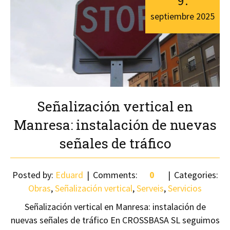
9
.
septiembre
2025
Señalización vertical en
Manresa: instalación de nuevas
señales de tráfico
Posted by:
Eduard
Comments:
0
Categories:
Obras
,
Señalización vertical
,
Serveis
,
Servicios
Señalización vertical en Manresa: instalación de
nuevas señales de tráfico En CROSSBASA SL seguimos