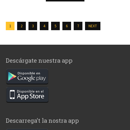
1
2
3
4
5
6
7
NEXT
Descárgate nuestra app
Descarrega’t la nostra app