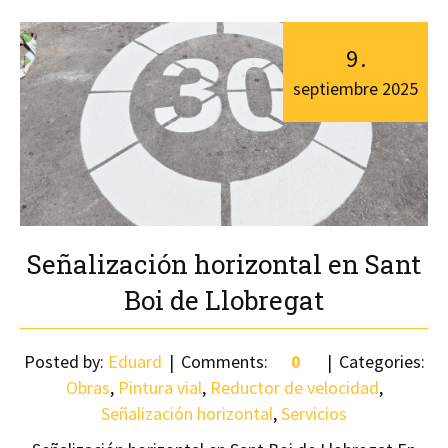
9
.
septiembre
2025
Señalización horizontal en Sant
Boi de Llobregat
Posted by:
Eduard
Comments:
0
Categories:
Obras
,
Pintura vial
,
Reductor de velocidad
,
Señalización horizontal
,
Servicios