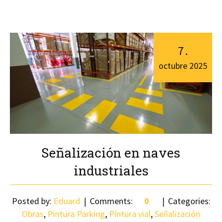
7
.
octubre
2025
Señalización en naves
industriales
Posted by:
Eduard
Comments:
0
Categories:
Obras
,
Pintura Parking
,
Pintura vial
,
Señalización