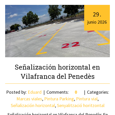
29
.
junio
2026
Señalización horizontal en
Vilafranca del Penedès
Posted by:
Eduard
Comments:
0
Categories:
Marcas viales
,
Pintura Parking
,
Pintura vial
,
Señalización horizontal
,
Senyalització horitzontal
Señalización horizontal en Vilafranca del Penedès En