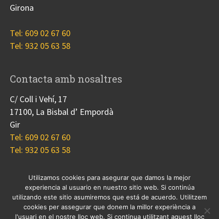
Girona
Tel: 609 02 67 60
Tel: 932 05 63 58
Contacta amb nosaltres
C/ Coll i Vehí, 17
17100, La Bisbal d’ Empordà
Gir
Tel: 609 02 67 60
Tel: 932 05 63 58
Utilizamos cookies para asegurar que damos la mejor
experiencia al usuario en nuestro sitio web. Si continúa
Nosotros
Proyectos
Blog
Contacto
utilizando este sitio asumiremos que está de acuerdo. Utilitzem
Cookies
cookies per assegurar que donem la millor experiència a
l'usuari en el nostre lloc web. Si continua utilitzant aquest lloc