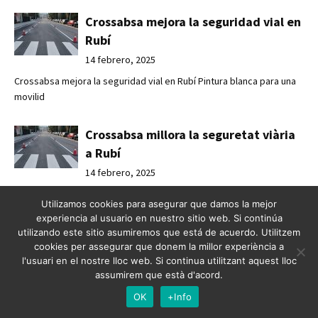
Crossabsa mejora la seguridad vial en
Rubí
14 febrero, 2025
Crossabsa mejora la seguridad vial en Rubí Pintura blanca para una
movilid
Crossabsa millora la seguretat viària
a Rubí
14 febrero, 2025
Crossabsa millora la seguretat viària a Rubí Pintura blanca per a una
Utilizamos cookies para asegurar que damos la mejor
mobi
experiencia al usuario en nuestro sitio web. Si continúa
utilizando este sitio asumiremos que está de acuerdo. Utilitzem
Senyalització a la terminal de creuers
cookies per assegurar que donem la millor experiència a
l'usuari en el nostre lloc web. Si continua utilitzant aquest lloc
de Barcelona
assumirem que està d'acord.
14 febrero, 2025
OK
+Info
Senyalització a la terminal de creuers de Barcelona Senyalització