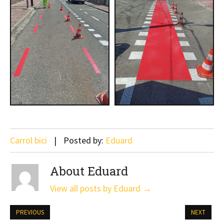
Carrol bici
Posted by:
Eduard
About Eduard
View all posts by Eduard
→
PREVIOUS
NEXT