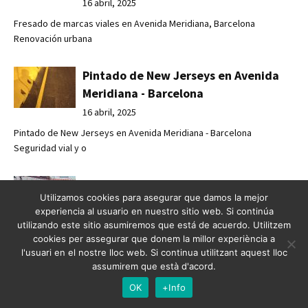
16 abril, 2025
Fresado de marcas viales en Avenida Meridiana, Barcelona
Renovación urbana
Pintado de New Jerseys en Avenida
Meridiana - Barcelona
16 abril, 2025
Pintado de New Jerseys en Avenida Meridiana - Barcelona
Seguridad vial y o
Nuevo carril bici en Barcelona
Utilizamos cookies para asegurar que damos la mejor
16 abril, 2025
experiencia al usuario en nuestro sitio web. Si continúa
utilizando este sitio asumiremos que está de acuerdo. Utilitzem
Nuevo carril bici en Barcelona Impulsando la movilidad urbana:
cookies per assegurar que donem la millor experiència a
Crossbasa r
l'usuari en el nostre lloc web. Si continua utilitzant aquest lloc
assumirem que està d'acord.
Seguridad y accesibilidad urbana con
OK
+Info
Crossbasa