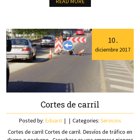
READ MORE
10
.
diciembre
2017
Cortes de carril
Posted by:
Eduard
Categories:
Servicios
Cortes de carril Cortes de carril. Desvíos de tráfico en
diurno o nocturno Crossbasa es una empresa pionera