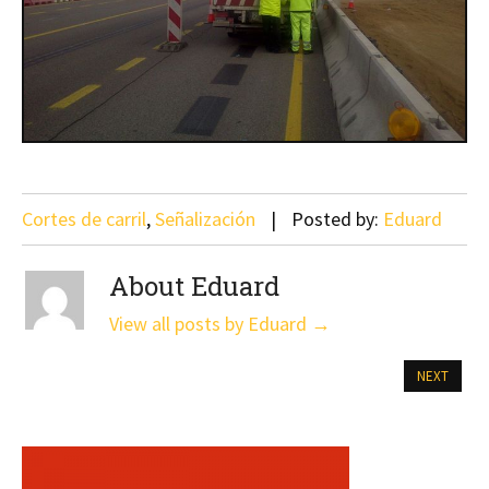
Cortes de carril
,
Señalización
Posted by:
Eduard
About Eduard
View all posts by Eduard
→
NEXT