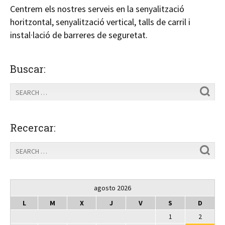
Centrem els nostres serveis en la senyalització
horitzontal, senyalització vertical, talls de carril i
instal·lació de barreres de seguretat.
Buscar:
Recercar:
agosto 2026
L
M
X
J
V
S
D
1
2