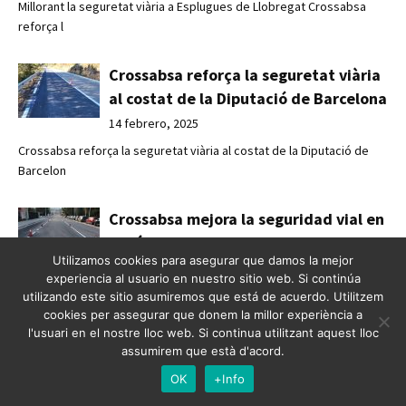
Millorant la seguretat viària a Esplugues de Llobregat Crossabsa
reforça l
Crossabsa reforça la seguretat viària
al costat de la Diputació de Barcelona
14 febrero, 2025
Crossabsa reforça la seguretat viària al costat de la Diputació de
Barcelon
Crossabsa mejora la seguridad vial en
Rubí
Utilizamos cookies para asegurar que damos la mejor
14 febrero, 2025
experiencia al usuario en nuestro sitio web. Si continúa
Crossabsa mejora la seguridad vial en Rubí Pintura blanca para una
utilizando este sitio asumiremos que está de acuerdo. Utilitzem
movilid
cookies per assegurar que donem la millor experiència a
l'usuari en el nostre lloc web. Si continua utilitzant aquest lloc
assumirem que està d'acord.
Crossabsa millora la seguretat viària
OK
+Info
a Rubí