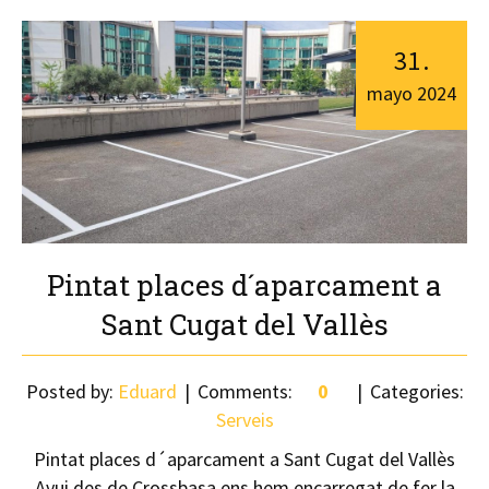
31
.
mayo
2024
Pintat places d´aparcament a
Sant Cugat del Vallès
Posted by:
Eduard
Comments:
0
Categories:
Serveis
Pintat places d´aparcament a Sant Cugat del Vallès
Avui des de Crossbasa ens hem encarregat de fer la