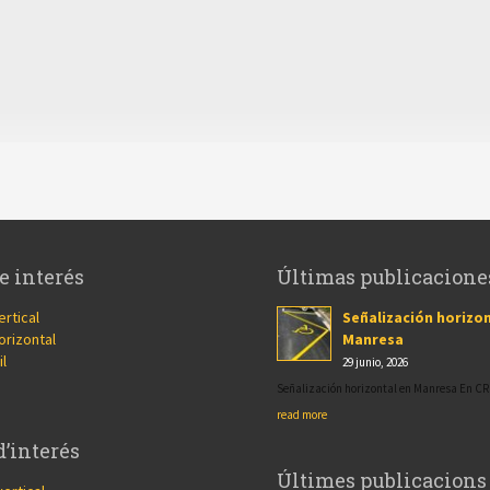
e interés
Últimas publicacione
ertical
Señalización horizon
orizontal
Manresa
il
29 junio, 2026
Señalización horizontal en Manresa En 
read more
d’interés
Últimes publicacions