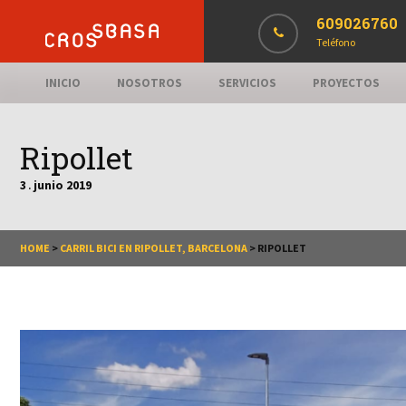
609026760
Teléfono
INICIO
NOSOTROS
SERVICIOS
PROYECTOS
Ripollet
3
junio
2019
.
HOME
>
CARRIL BICI EN RIPOLLET, BARCELONA
>
RIPOLLET