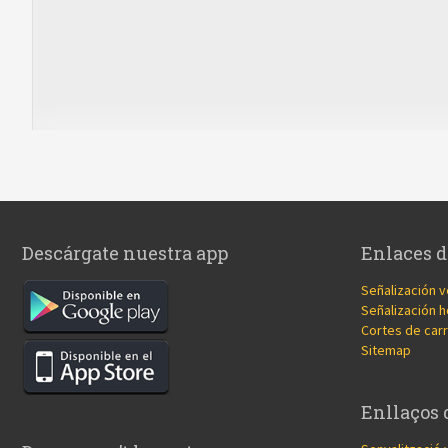
Descárgate nuestra app
Enlaces d
Señalización v
Señalización h
Cortes de carr
Sitemap
Enllaços 