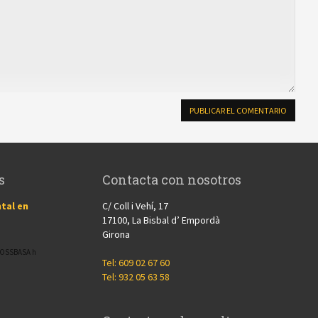
s
Contacta con nosotros
tal en
C/ Coll i Vehí, 17
17100, La Bisbal d’ Empordà
Girona
CROSSBASA h
Tel: 609 02 67 60
Tel: 932 05 63 58