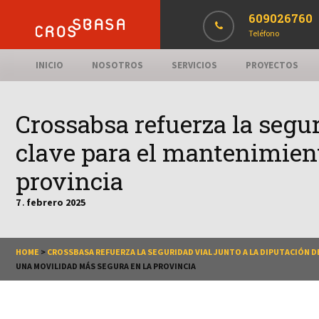
609026760
Teléfono
INICIO
NOSOTROS
SERVICIOS
PROYECTOS
Crossabsa refuerza la segu
clave para el mantenimient
provincia
7
febrero
2025
.
HOME
>
CROSSBASA REFUERZA LA SEGURIDAD VIAL JUNTO A LA DIPUTACIÓN 
UNA MOVILIDAD MÁS SEGURA EN LA PROVINCIA