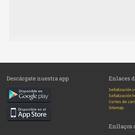
Descárgate nuestra app
Enlaces d
Señalización v
Señalización h
Cortes de carr
Sitemap
Enllaços 