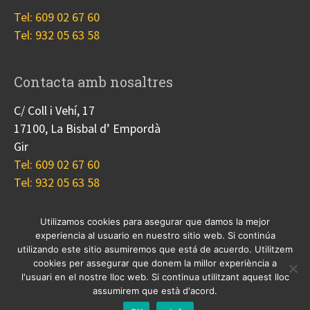
Tel: 609 02 67 60
Tel: 932 05 63 58
Contacta amb nosaltres
C/ Coll i Vehí, 17
17100, La Bisbal d’ Empordà
Gir
Tel: 609 02 67 60
Tel: 932 05 63 58
Utilizamos cookies para asegurar que damos la mejor
experiencia al usuario en nuestro sitio web. Si continúa
Nosotros
Proyectos
Blog
Contacto
utilizando este sitio asumiremos que está de acuerdo. Utilitzem
Cookies
cookies per assegurar que donem la millor experiència a
l'usuari en el nostre lloc web. Si continua utilitzant aquest lloc
© 2017 Copyright, diseño
Guia33 SL
, grupo
Sinergia
assumirem que està d'acord.
Empresarial
.