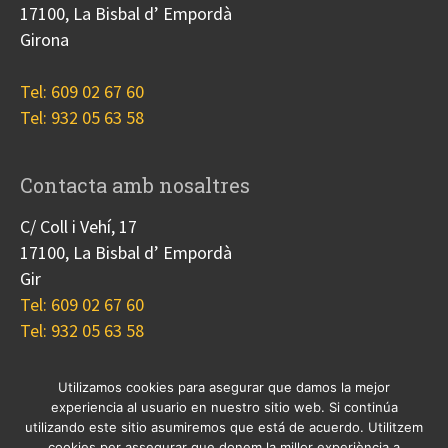
17100, La Bisbal d’ Empordà
Girona
Tel: 609 02 67 60
Tel: 932 05 63 58
Contacta amb nosaltres
C/ Coll i Vehí, 17
17100, La Bisbal d’ Empordà
Gir
Tel: 609 02 67 60
Tel: 932 05 63 58
Utilizamos cookies para asegurar que damos la mejor
experiencia al usuario en nuestro sitio web. Si continúa
Nosotros
Proyectos
Blog
Contacto
utilizando este sitio asumiremos que está de acuerdo. Utilitzem
Cookies
cookies per assegurar que donem la millor experiència a