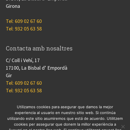
Girona
Tel: 609 02 67 60
Tel: 932 05 63 58
Contacta amb nosaltres
C/ Coll i Vehí, 17
17100, La Bisbal d’ Empordà
Gir
Tel: 609 02 67 60
Tel: 932 05 63 58
Utilizamos cookies para asegurar que damos la mejor
experiencia al usuario en nuestro sitio web. Si continúa
Nosotros
Proyectos
Blog
Contacto
utilizando este sitio asumiremos que está de acuerdo. Utilitzem
Cookies
cookies per assegurar que donem la millor experiència a