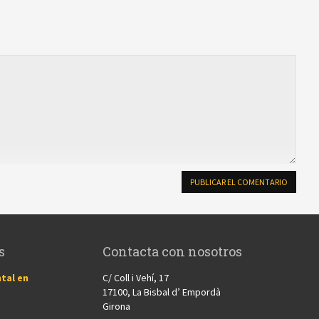
s
Contacta con nosotros
tal en
C/ Coll i Vehí, 17
17100, La Bisbal d’ Empordà
Girona