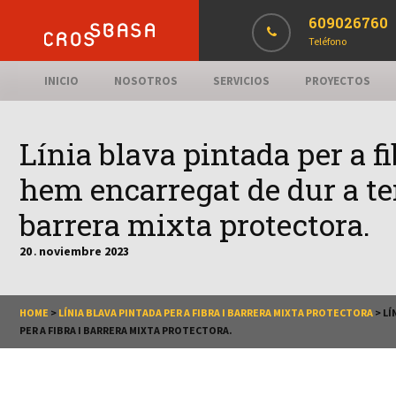
609026760
Teléfono
INICIO
NOSOTROS
SERVICIOS
PROYECTOS
Línia blava pintada per a f
hem encarregat de dur a ter
barrera mixta protectora.
20
noviembre
2023
.
HOME
>
LÍNIA BLAVA PINTADA PER A FIBRA I BARRERA MIXTA PROTECTORA
>
LÍ
PER A FIBRA I BARRERA MIXTA PROTECTORA.