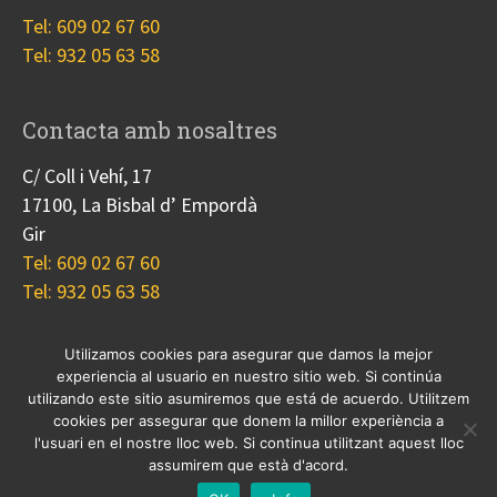
Tel: 609 02 67 60
Tel: 932 05 63 58
Contacta amb nosaltres
C/ Coll i Vehí, 17
17100, La Bisbal d’ Empordà
Gir
Tel: 609 02 67 60
Tel: 932 05 63 58
Utilizamos cookies para asegurar que damos la mejor
experiencia al usuario en nuestro sitio web. Si continúa
Nosotros
Proyectos
Blog
Contacto
utilizando este sitio asumiremos que está de acuerdo. Utilitzem
Cookies
cookies per assegurar que donem la millor experiència a
l'usuari en el nostre lloc web. Si continua utilitzant aquest lloc
© 2017 Copyright, diseño
Guia33 SL
, grupo
Sinergia
assumirem que està d'acord.
Empresarial
.