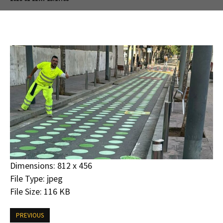
Dimensions:
812 x 456
File Type:
jpeg
File Size:
116 KB
PREVIOUS