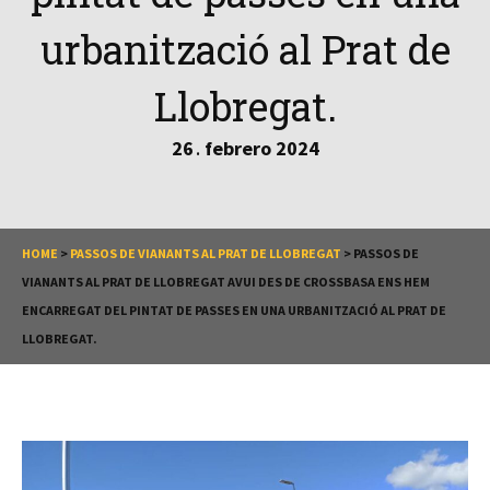
urbanització al Prat de
Llobregat.
26
febrero
2024
.
HOME
>
PASSOS DE VIANANTS AL PRAT DE LLOBREGAT
>
PASSOS DE
VIANANTS AL PRAT DE LLOBREGAT AVUI DES DE CROSSBASA ENS HEM
ENCARREGAT DEL PINTAT DE PASSES EN UNA URBANITZACIÓ AL PRAT DE
LLOBREGAT.