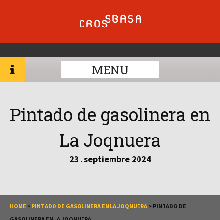
MENU
Pintado de gasolinera en
La Joqnuera
23
septiembre
2024
.
HOME
>
PINTADO DE GASOLINERA EN LA JOQNUERA
>
PINTADO DE
GASOLINERA EN LA JOQNUERA